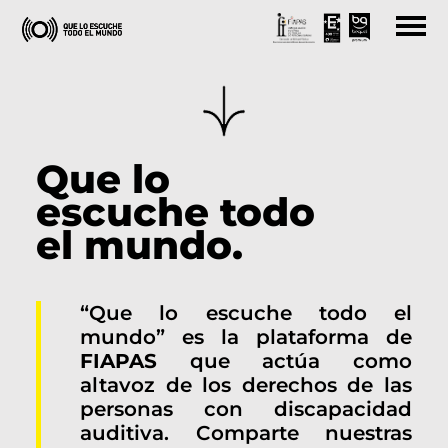
#VolumenConsciente
Saltar
#QueLoEscucheTodoElMundo
al
contenido
VER AHORA
Que lo
escuche todo
el mundo.
“Que lo escuche todo el
mundo” es la plataforma de
FIAPAS
que actúa como
altavoz de los derechos de las
personas con discapacidad
auditiva. Comparte nuestras